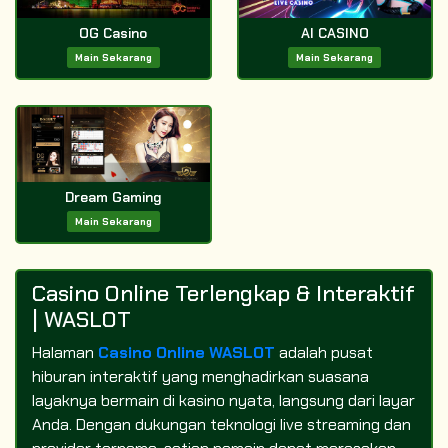
OG Casino
AI CASINO
Main Sekarang
Main Sekarang
Dream Gaming
Main Sekarang
Casino Online Terlengkap & Interaktif
| WASLOT
Halaman
Casino Online WASLOT
adalah pusat
hiburan interaktif yang menghadirkan suasana
layaknya bermain di kasino nyata, langsung dari layar
Anda. Dengan dukungan teknologi live streaming dan