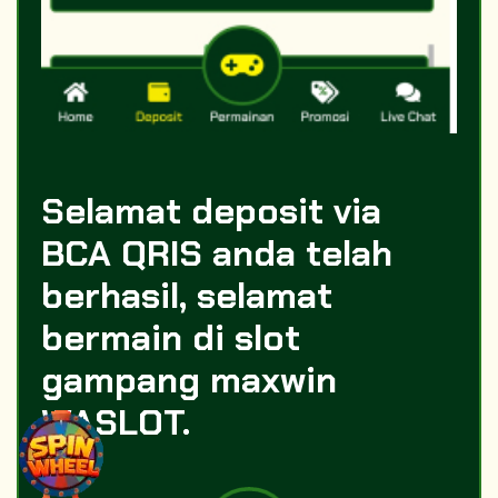
Selamat deposit via
BCA QRIS anda telah
berhasil, selamat
bermain di slot
gampang maxwin
WASLOT.