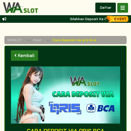
Daftar
Silahkan Deposit Ke Qris Mpay Ya
WASLOT
Post
Cara deposit via qris bca
Kembali