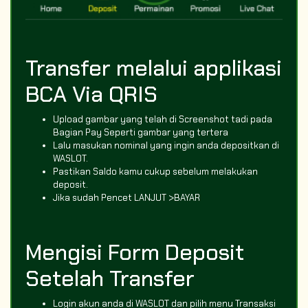
Transfer melalui applikasi
BCA Via QRIS
Upload gambar yang telah di Screenshot tadi pada
Bagian Pay Seperti gambar yang tertera
Lalu masukan nominal yang ingin anda depositkan di
WASLOT.
Pastikan Saldo kamu cukup sebelum melakukan
deposit.
Jika sudah Pencet LANJUT >BAYAR
Mengisi Form Deposit
Setelah Transfer
Login akun anda di WASLOT dan pilih menu Transaksi