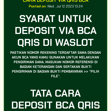
CARA DEPOSIT VIA QRIS BCA
Posted on:
Wed , Jul 12 2023 13:24
SYARAT UNTUK
DEPOSIT VIA BCA
QRIS DI WASLOT
PASTIKAN NOMOR REKENING TERDAFTAR SAMA DENGAN
AKUN BCA YANG KAMU GUNAKAN UNTUK MELAKUKAN
PENGIRIMAN DANA, MASUKAN NOMOR REFERENSI DI
BAGIAN KETERANGAN DAN SERTAKAN BUKTI
PENGIRIMAN DI BAGIAN BUKTI PEMBAYARAN >> “PILIH
FILE”.
TATA CARA
DEPOSIT BCA QRIS