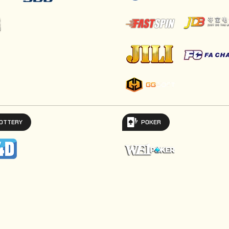
OTTERY
POKER