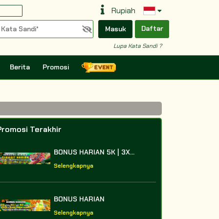
Rupiah
Daftar
Masuk
Lupa Kata Sandi ?
Berita
Promosi
Promosi Terakhir
BONUS HARIAN 5K | 3X...
Selengkapnya
BONUS HARIAN
Selengkapnya