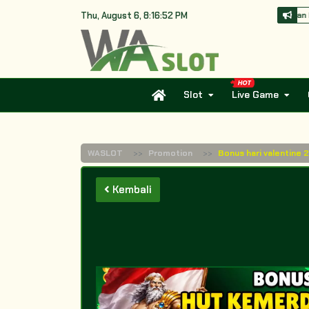
Thu, August 6, 8:16:53 PM
Silahkan Dep
Slot
Live Game
WASLOT
Promotion
Bonus hari valentine 
Kembali