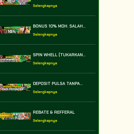
Selengkapnya
BONUS 10% MOH. SALAH...
Selengkapnya
SPIN WHELL (TUKARKAN...
Selengkapnya
DEPOSIT PULSA TANPA...
Selengkapnya
REBATE & REFFERAL
Selengkapnya